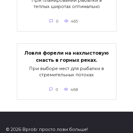
При планировании рыбалки в
теплых широтах оптимально
0
465
Ловля форели на нахлыстовую
снасть в горных реках.
При выборе мест для рыбалки в
стремительных потоках
0
468
© 2026 Bprob: просто лови больше!