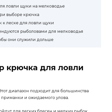
ля ловли щуки на мелководье
при выборе крючка
 к леске для ловли щуки
ендуются рыболовами для мелководья
тобы они служили дольше
р крючка для ловли
0. Этот диапазон подходит для большинства
ы приманки и ожидаемого улова.
ойдут для легких блесен и мелких рыбок.