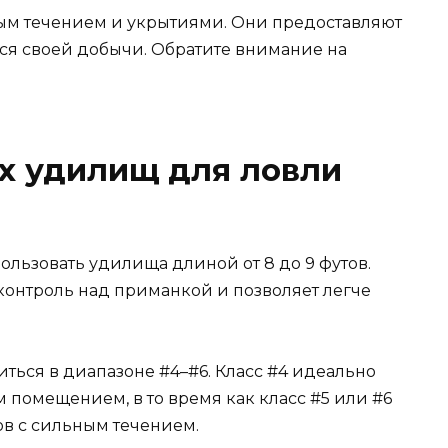
ым течением и укрытиями. Они предоставляют
ся своей добычи. Обратите внимание на
х удилищ для ловли
льзовать удилища длиной от 8 до 9 футов.
контроль над приманкой и позволяет легче
ться в диапазоне #4–#6. Класс #4 идеально
 помещением, в то время как класс #5 или #6
в с сильным течением.