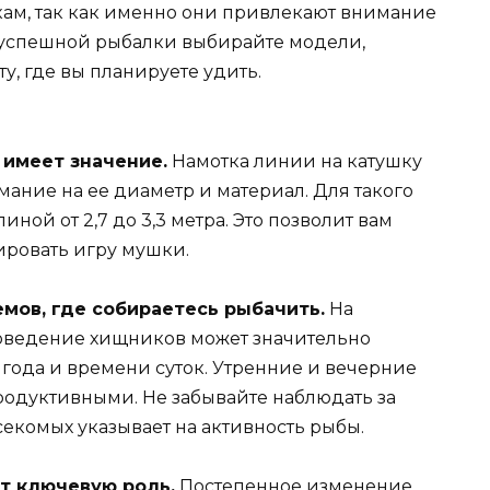
ам, так как именно они привлекают внимание
 успешной рыбалки выбирайте модели,
у, где вы планируете удить.
имеет значение.
Намотка линии на катушку
ание на ее диаметр и материал. Для такого
ой от 2,7 до 3,3 метра. Это позволит вам
ировать игру мушки.
мов, где собираетесь рыбачить.
На
поведение хищников может значительно
 года и времени суток. Утренние и вечерние
родуктивными. Не забывайте наблюдать за
комых указывает на активность рыбы.
т ключевую роль.
Постепенное изменение