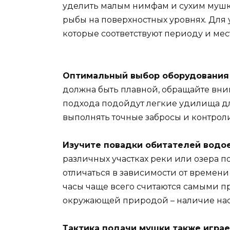
уделить малым нимфам и сухим мушк
рыбы на поверхностных уровнях. Для
которые соответствуют периоду и мест
Оптимальный выбор оборудования 
должна быть плавной, обращайте вним
подхода подойдут легкие удилища длин
выполнять точные забросы и контрол
Изучите повадки обитателей водое
различных участках реки или озера 
отличаться в зависимости от времени
часы чаще всего считаются самыми п
окружающей природой – наличие насе
Тактика подачи мушки также играе