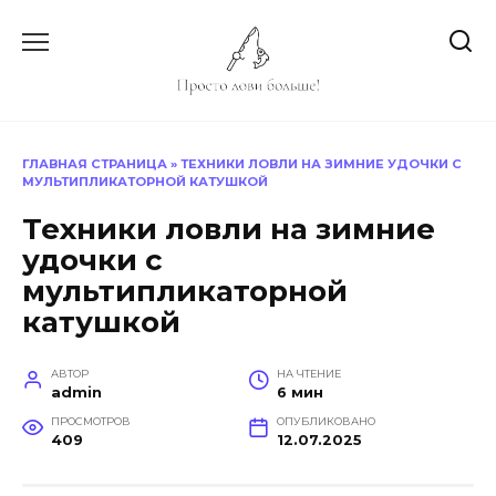
Перейти
к
содержанию
ГЛАВНАЯ СТРАНИЦА
»
ТЕХНИКИ ЛОВЛИ НА ЗИМНИЕ УДОЧКИ С
МУЛЬТИПЛИКАТОРНОЙ КАТУШКОЙ
Техники ловли на зимние
удочки с
мультипликаторной
катушкой
АВТОР
НА ЧТЕНИЕ
admin
6 мин
ПРОСМОТРОВ
ОПУБЛИКОВАНО
409
12.07.2025