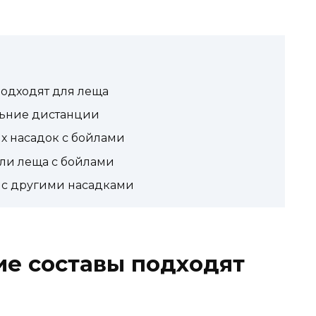
подходят для леща
льние дистанции
 насадок с бойлами
ли леща с бойлами
ы с другими насадками
ие составы подходят