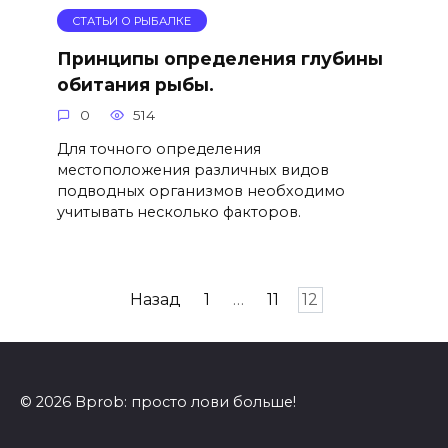
СТАТЬИ О РЫБАЛКЕ
Принципы определения глубины
обитания рыбы.
0
514
Для точного определения
местоположения различных видов
подводных организмов необходимо
учитывать несколько факторов.
Пагинация
Назад
1
…
11
12
записей
© 2026 Bprob: просто лови больше!