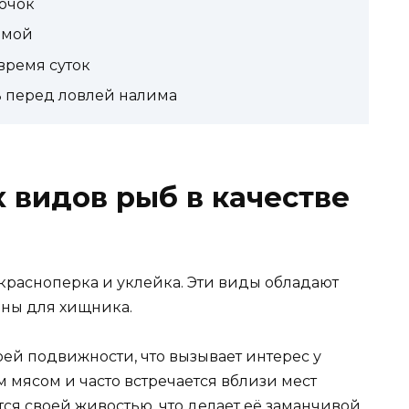
ючок
имой
время суток
ь перед ловлей налима
видов рыб в качестве
расноперка и уклейка. Эти виды обладают
ьны для хищника.
ей подвижности, что вызывает интерес у
 мясом и часто встречается вблизи мест
тся своей живостью, что делает её заманчивой