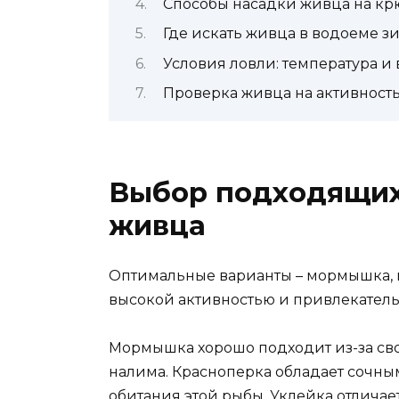
Способы насадки живца на кр
Где искать живца в водоеме з
Условия ловли: температура и 
Проверка живца на активност
Выбор подходящих 
живца
Оптимальные варианты – мормышка, к
высокой активностью и привлекател
Мормышка хорошо подходит из-за сво
налима. Красноперка обладает сочным
обитания этой рыбы. Уклейка отличае