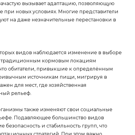
зачастую вызывает адаптацию, позволяющую
е при новых условиях. Многие представители
уют на даже незначительные перестановки в
оторых видов наблюдается изменение в выборе
ива традиционным кормовым локациям
 что обитатели, привыкшие к определённым
 привычным источникам пищи, мигрируя в
важен для мест, где хозяйственная
нный рельеф.
рганизмы также изменяют свои социальные
ельефе. Подавляющее большинство видов
е безопасность и стабильность групп, что
птационных стратегий. При этом важно