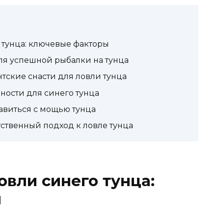
 тунца: ключевые факторы
я успешной рыбалки на тунца
нтские снасти для ловли тунца
ности для синего тунца
авиться с мощью тунца
тственный подход к ловле тунца
овли синего тунца:
ы