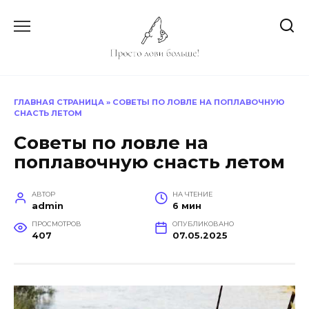
Перейти
к
содержанию
ГЛАВНАЯ СТРАНИЦА
»
СОВЕТЫ ПО ЛОВЛЕ НА ПОПЛАВОЧНУЮ
СНАСТЬ ЛЕТОМ
Советы по ловле на
поплавочную снасть летом
АВТОР
НА ЧТЕНИЕ
admin
6 мин
ПРОСМОТРОВ
ОПУБЛИКОВАНО
407
07.05.2025