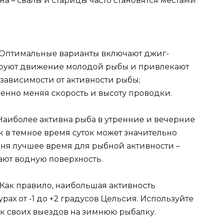
на – свалы и старицы часто становятся местами
Оптимальные варианты включают джиг-
ируют движение молодой рыбы и привлекают
зависимости от активности рыбы;
енно меняя скорость и высоту проводки.
аиболее активна рыба в утренние и вечерние
 в темное время суток может значительно
дня лучшее время для рыбной активности –
ают водную поверхность.
Как правило, наибольшая активность
ах от -1 до +2 градусов Цельсия. Используйте
ик своих выездов на зимнюю рыбалку.