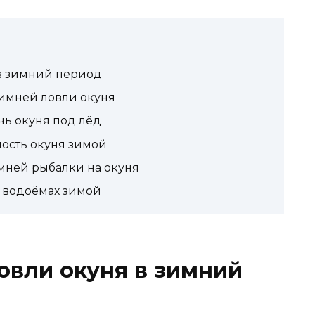
 в зимний период
имней ловли окуня
чь окуня под лёд
ность окуня зимой
мней рыбалки на окуня
х водоёмах зимой
овли окуня в зимний